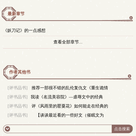
最新章节
更
《妖刀记》的一点感想
多
查看全部章节...
作者其他书
更
[评书品书]
推荐一部很不错的乱伦复仇文《重生诡情
[评书品书]
我读《名流美容院》—虐辱文中的经典
之屌男复仇计》
多
[评书品书]
评《风雨里的罂粟花》如何能走在经典的
[评书品书]
【谈谈最近看的一些好文（催眠文为
路上
主）】