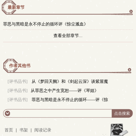
最新章节
更
罪恶与黑暗是永不停止的循环评《惊尘溅血》
多
查看全部章节...
作者其他书
更
[评书品书]
从《梦回天阙》和《剑起云深》谈紫屋魔
[评书品书]
从罪恶之中产生宽恕——评《琴姐》
恋的写作风格
多
[评书品书]
罪恶与黑暗是永不停止的循环——评《惊
尘溅血》
首页
|
书架
|
阅读记录