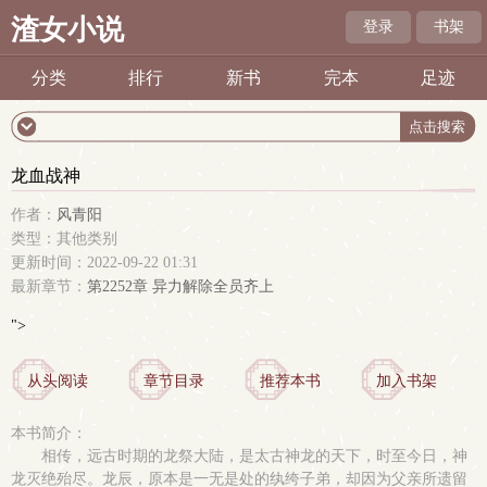
渣女小说
登录
书架
分类
排行
新书
完本
足迹
龙血战神
作者：
风青阳
类型：其他类别
更新时间：2022-09-22 01:31
最新章节：
第2252章 异力解除全员齐上
">
从头阅读
章节目录
推荐本书
加入书架
本书简介：
相传，远古时期的龙祭大陆，是太古神龙的天下，时至今日，神
龙灭绝殆尽。龙辰，原本是一无是处的纨绔子弟，却因为父亲所遗留