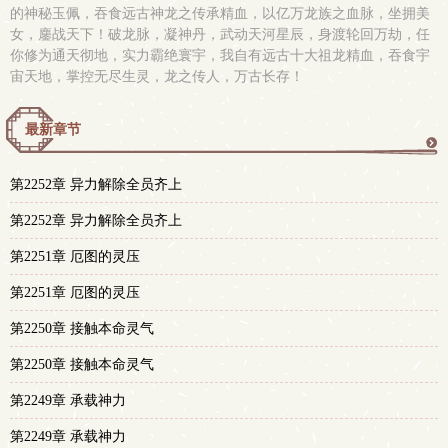
的神秘玉佩，吞食远古神龙之传承精血，以亿万龙族之血脉，坐拥美
女，鏖战天下！破龙脉，凝神丹，武动天河星辰，身渡轮回万劫，任
你修为通天彻地，实力霸绝寰宇，我自有远古十大祖龙精血，吞食宇
宙天地，掌控无尽生灵，龙之传人，万古长存！
最新章节
更
第2252章 异力解除全员齐上
多
第2252章 异力解除全员齐上
第2251章 厄图的灵压
第2251章 厄图的灵压
第2250章 接触本命灵气
第2250章 接触本命灵气
第2249章 承载神力
第2249章 承载神力