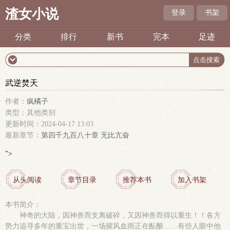
渣女小说
登录
书架
分类
排行
新书
完本
足迹
武逆焚天
作者：
疯橘子
类型：其他类别
更新时间：2024-04-17 13:03
最新章节：
第四千九百八十章 无比亢奋
">
从头阅读
章节目录
推荐本书
加入书架
本书简介：
神奇的大陆，因神兽而支离破碎，又因神兽而得以重生！！各方
势力追寻多年的重宝出世，一场腥风血雨正在酝酿……有些人眼中他