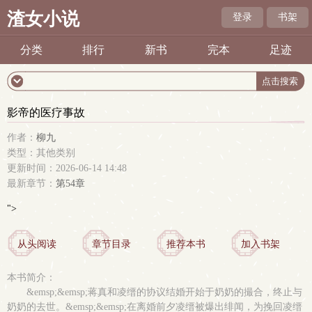
渣女小说
登录
书架
分类
排行
新书
完本
足迹
影帝的医疗事故
作者：
柳九
类型：其他类别
更新时间：2026-06-14 14:48
最新章节：
第54章
">
从头阅读
章节目录
推荐本书
加入书架
本书简介：
&emsp;&emsp;蒋真和凌缙的协议结婚开始于奶奶的撮合，终止与
奶奶的去世。&emsp;&emsp;在离婚前夕凌缙被爆出绯闻，为挽回凌缙